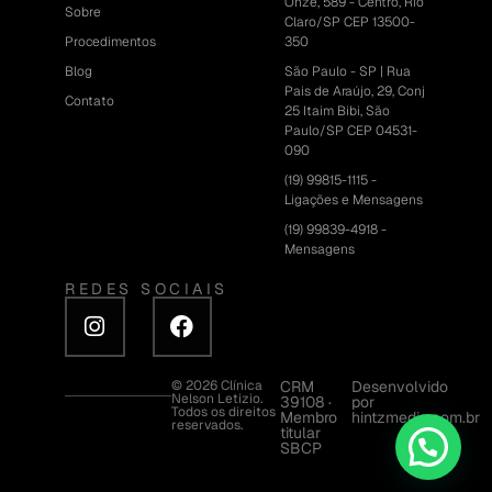
Onze, 589 - Centro, Rio
Sobre
Claro/SP CEP 13500-
Procedimentos
350
Blog
São Paulo - SP | Rua
Pais de Araújo, 29, Conj
Contato
25 Itaim Bibi, São
Paulo/SP CEP 04531-
090
(19) 99815-1115 -
Ligações e Mensagens
(19) 99839-4918 -
Mensagens
REDES SOCIAIS
© 2026 Clínica
CRM
Desenvolvido
Nelson Letizio.
39108 ·
por
Todos os direitos
Membro
hintzmedia.com.br
reservados.
titular
SBCP