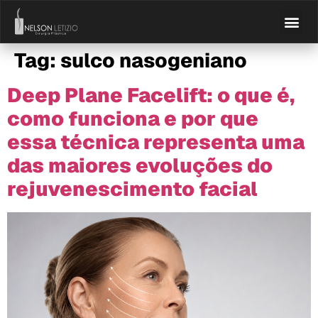
Tag:
sulco nasogeniano
Deep Plane Facelift: o que é,
como funciona e por que
essa técnica representa uma
das maiores evoluções do
rejuvenescimento facial