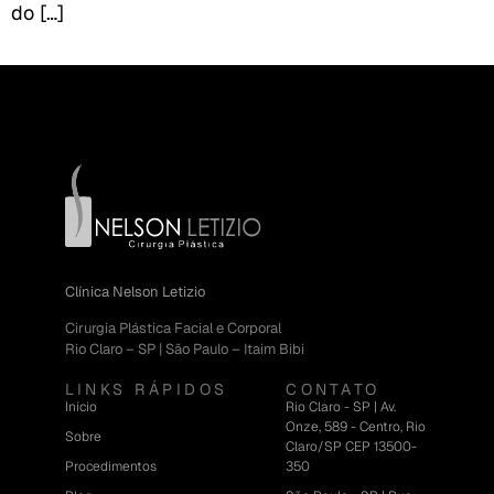
do […]
Clínica Nelson Letizio
Cirurgia Plástica Facial e Corporal
Rio Claro – SP | São Paulo – Itaim Bibi
LINKS RÁPIDOS
CONTATO
Início
Rio Claro - SP | Av.
Onze, 589 - Centro, Rio
Sobre
Claro/SP CEP 13500-
Procedimentos
350