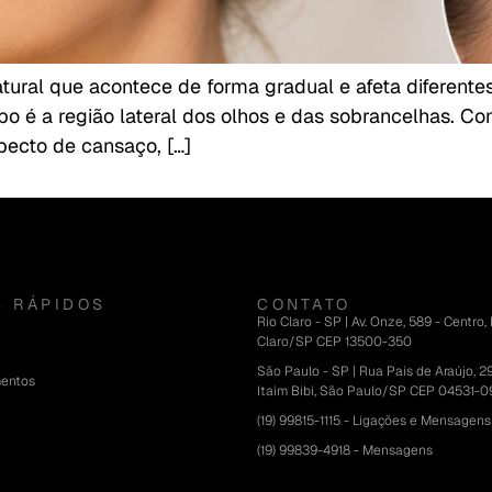
tural que acontece de forma gradual e afeta diferente
mpo é a região lateral dos olhos e das sobrancelhas. 
pecto de cansaço, […]
S RÁPIDOS
CONTATO
Rio Claro - SP | Av. Onze, 589 - Centro,
Claro/SP CEP 13500-350
São Paulo - SP | Rua Pais de Araújo, 29
mentos
Itaim Bibi, São Paulo/SP CEP 04531-
(19) 99815-1115 - Ligações e Mensagens
(19) 99839-4918 - Mensagens