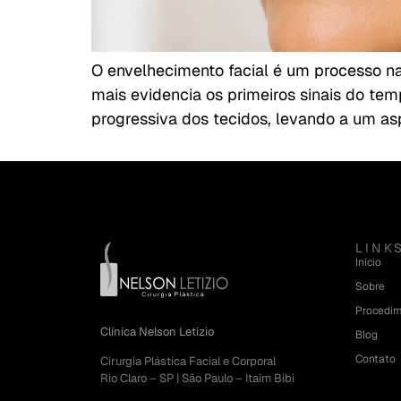
O envelhecimento facial é um processo na
mais evidencia os primeiros sinais do te
progressiva dos tecidos, levando a um as
LINK
Início
Sobre
Procedi
Clínica Nelson Letizio
Blog
Contato
Cirurgia Plástica Facial e Corporal
Rio Claro – SP | São Paulo – Itaim Bibi