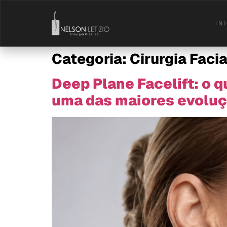
IN
Categoria:
Cirurgia Facia
Deep Plane Facelift: o 
uma das maiores evoluç