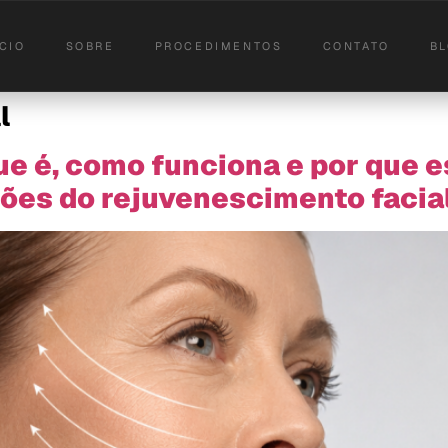
ICIO
SOBRE
PROCEDIMENTOS
CONTATO
B
l
que é, como funciona e por que 
ões do rejuvenescimento facia